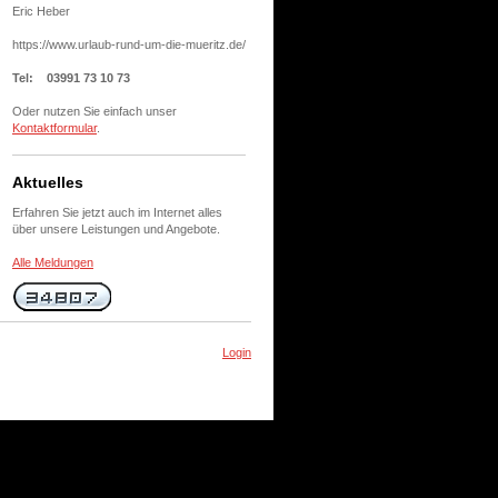
Eric Heber
https://www.urlaub-rund-um-die-mueritz.de/
Tel: 03991 73 10 73
Oder nutzen Sie einfach unser
Kontaktformular
.
Aktuelles
Erfahren Sie jetzt auch im Internet alles
über unsere Leistungen und Angebote.
Alle Meldungen
Login