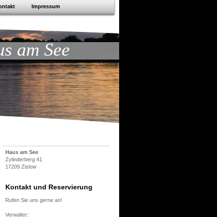
ontakt
Impressum
s am See
Haus am See
Zylinderberg 41
17209 Zislow
Kontakt und Reservierung
Rufen Sie uns gerne an!
Verwalter: