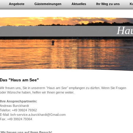
Angebote
Gästemeinungen
Aktuelles
Ihr Weg zu uns
K
Hau
Das "Haus am See"
Wir freuen uns, Sie in unsererm
"Haus am See"
empfangen zu dürfen. Wenn Sie Fragen
oder Wünsche haben, helfen wir Ihnen gerne weiter.
Ihre Ansprechpartnerin:
Andreas Burckhardt
Telefon: +49 39924 79362
E-Mail: bvh-service.a.burckhardt@Gmail.com
Fax: +49 39924 79364
Wir freuen uns auf Ihren Besuch!