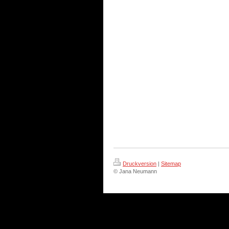
Druckversion
|
Sitemap
© Jana Neumann