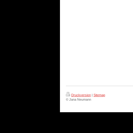
Druckversion
|
Sitemap
© Jana Neumann