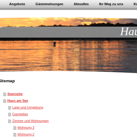
Angebote
Gästemeinungen
Aktuelles
Ihr Weg zu uns
K
Hau
Sitemap
Startseite
Haus am See
Lage und Umgebung
Gastgeber
Zimmer und Wohnungen
Wohnung 3
Wohnung 2