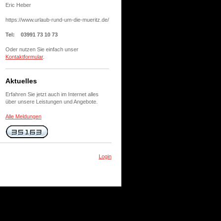
Eric Heber
https://www.urlaub-rund-um-die-mueritz.de/
Tel: 03991 73 10 73
Oder nutzen Sie einfach unser
Kontaktformular
.
Aktuelles
Erfahren Sie jetzt auch im Internet alles
über unsere Leistungen und Angebote.
Alle Meldungen
Login