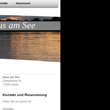
ontakt
Impressum
s am See
Haus am See
Zylinderberg 41
17209 Zislow
Kontakt und Reservierung
Rufen Sie uns gerne an!
Verwalter: